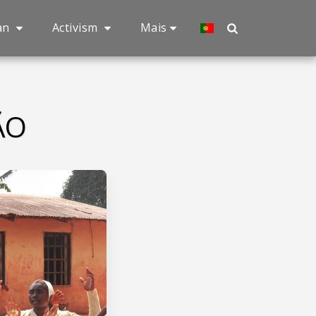
an
Activism
Mais
ÃO