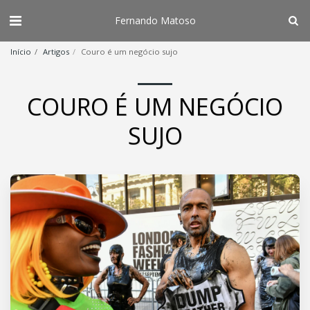
Fernando Matoso
Início
Artigos
Couro é um negócio sujo
COURO É UM NEGÓCIO
SUJO